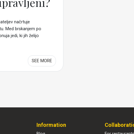
ipravljeni?
jateljev načrtuje
estu. Med brskanjem po
uja jedi, ki jih želijo
SEE MORE
Information
Collaborati
Blog
For restaurant