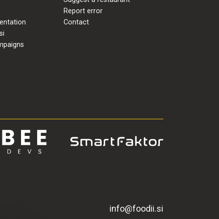
Report error
entation
Contact
si
mpaigns
info@foodii.si