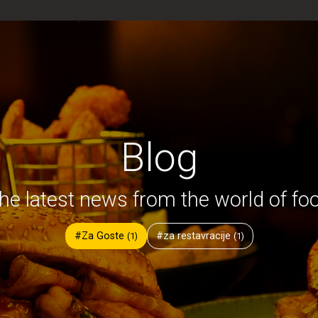
Blog
he latest news from the world of fo
#Za Goste
#za restavracije
(1)
(1)