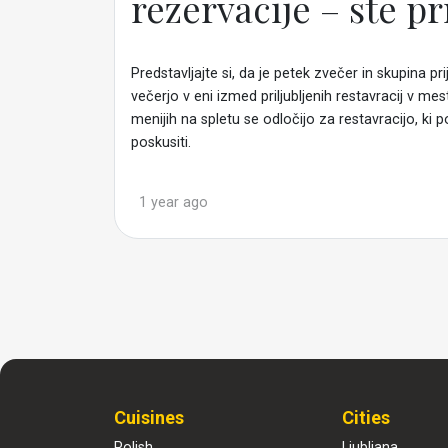
rezervacije – ste pr
Predstavljajte si, da je petek zvečer in skupina pri
večerjo v eni izmed priljubljenih restavracij v m
menijih na spletu se odločijo za restavracijo, ki pon
poskusiti.
1 year ago
Cuisines
Cities
Polish
Ljubljana