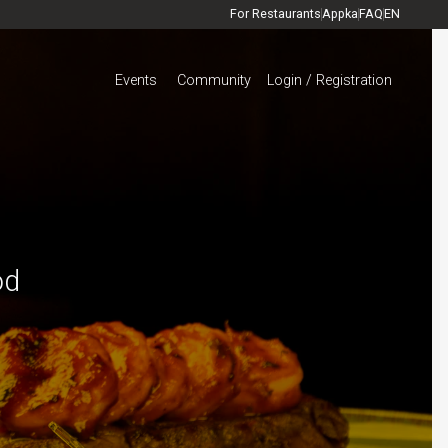
For Restaurants
Appka
FAQ
EN
Events
Community
Login / Registration
od