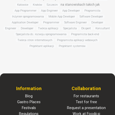
na stanowiskach takich jak
Katowice
Kraków
Szczecin
App Programmer
App Engineer
App Developer
Programista
Inżynier oprogramowania
Mobile App Developer
Software Developer
Application Developer
Programmer
Software Engineer
Developer
Engineer
Deweloper
Twórca aplikacji
Specjalista
Ekspert
Konsultant
Specjalista ds. rozwoju oprogramowania
Programista back-end
Twórca stron internetowych
Programista aplikacji webowych
Projektant aplikacji
Projektant systemów
Information
Collaboration
Blog
For restaurants
Gastro Places
Test for free
Festivals
Request a presentation
Regulations
Work at Foodii.si